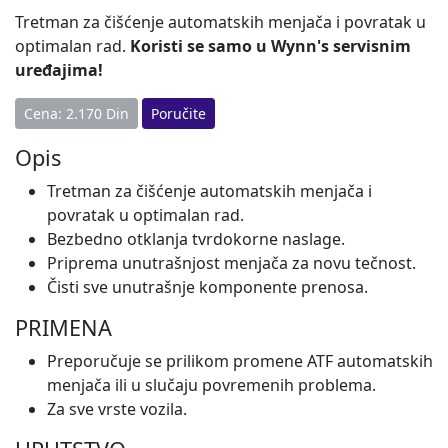
Tretman za čišćenje automatskih menjača i povratak u
optimalan rad.
Koristi se samo u Wynn's servisnim
uređajima!
Cena: 2.170 Din
Poručite
Opis
Tretman za čišćenje automatskih menjača i
povratak u optimalan rad.
Bezbedno otklanja tvrdokorne naslage.
Priprema unutrašnjost menjača za novu tečnost.
Čisti sve unutrašnje komponente prenosa.
PRIMENA
Preporučuje se prilikom promene ATF automatskih
menjača ili u slučaju povremenih problema.
Za sve vrste vozila.