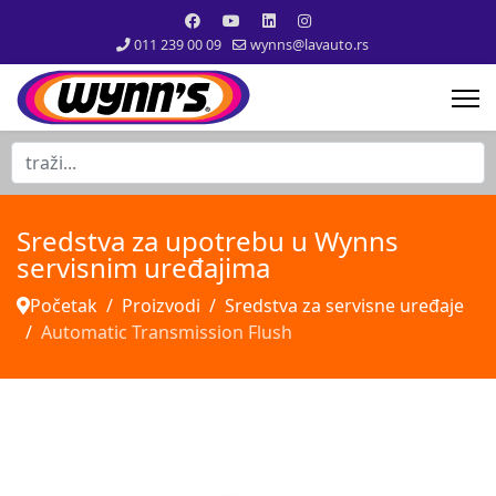
011 239 00 09
wynns@lavauto.rs
traži...
Sredstva za upotrebu u Wynns
servisnim uređajima
Početak
Proizvodi
Sredstva za servisne uređaje
Automatic Transmission Flush