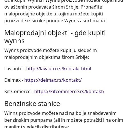
Gde kupiti Wynns? Wynns proizvode možete kupiti kod
ovlašćenih prodavaca širom Srbije. Pronađite
maloprodajne objekte u kojima možete kupiti
proizvode iz široke ponude Wynns asortimana:
Maloprodajni objekti - gde kupiti
wynns
Wynns proizvode možete kupiti u sledećim
maloprodajnim objektima širom Srbije:
Lav auto -
http://lavauto.rs/kontakt.html
Delmax -
https://delmax.rs/kontakt/
Kit Comerce -
https://kitcommerce.rs/kontakt/
Benzinske stanice
Winns proizvode možete naći na bolje snabdevenim
benzinskim pumpama (ali ih možete potražiti i na onim
manjim) sledećih distributera: