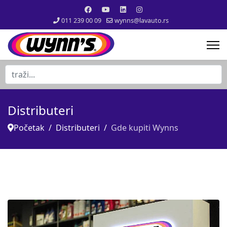
011 239 00 09
wynns@lavauto.rs
traži...
Distributeri
Početak
Distributeri
Gde kupiti Wynns