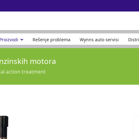
Proizvodi
Rešenje problema
Wynns auto servisi
Distr
enzinskih motora
tal action treatment