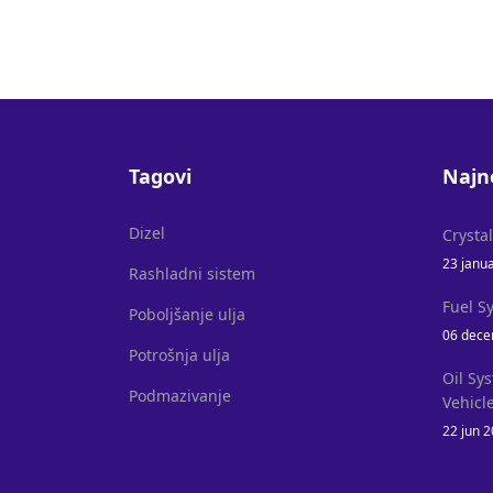
Tagovi
Najn
Dizel
Crysta
23 janu
Rashladni sistem
Fuel S
Poboljšanje ulja
06 dece
Potrošnja ulja
Oil Sy
Podmazivanje
Vehicl
22 jun 