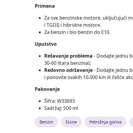
Primena
Za sve benzinske motore, uključujući 
i TGDI) i hibridne motore.
Za benzin i bio benzin do E10.
Uputstvo
Rešavanje problema
- Dodajte jednu b
30-60 litara benzina);
Redovno održavanje
- Dodajte jednu b
i ponovite svakih 10.000 km ili češće ak
Pakovanje
Šifra: W33693
Sadržaj: 500 ml
Benzin
Dizne
Potrošnja goriva