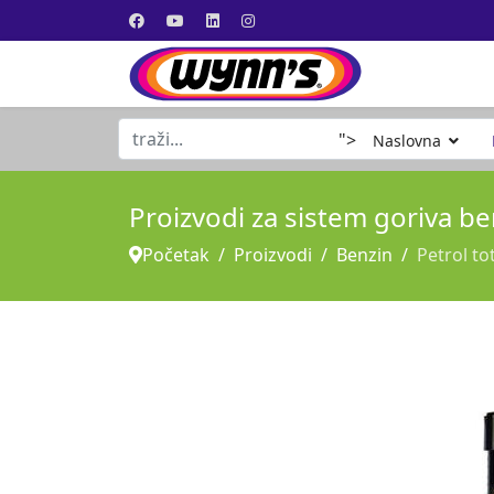
traži...
">
Naslovna
Proizvodi za sistem goriva b
Početak
Proizvodi
Benzin
Petrol to