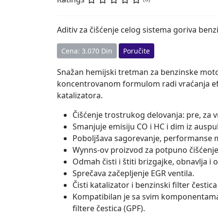
Aditiv za čišćenje celog sistema goriva benz
Cena: 3.070 Din
Poručite
Snažan hemijski tretman za benzinske motore
koncentrovanom formulom radi vraćanja ef
katalizatora.
Čišćenje trostrukog delovanja: pre, za 
Smanjuje emisiju CO i HC i dim iz auspu
Poboljšava sagorevanje, performanse m
Wynns-ov proizvod za potpuno čišćenje 
Odmah čisti i štiti brizgajke, obnavlja i
Sprečava začepljenje EGR ventila.
Čisti katalizator i benzinski filter čestica
Kompatibilan je sa svim komponentama s
filtere čestica (GPF).