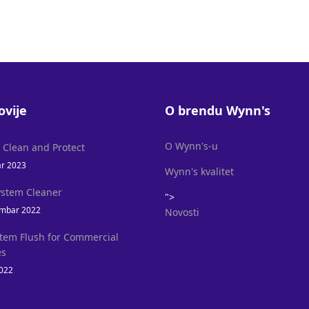
ovije
O brendu Wynn's
O Wynn's-u
l Clean and Protect
ar 2023
Wynn's kvalitet
ystem Cleaner
">
mbar 2022
Novosti
stem Flush for Commercial
es
2022