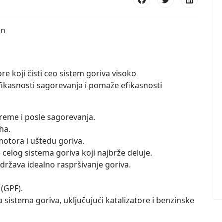
in
 koji čisti ceo sistem goriva visoko
ikasnosti sagorevanja i pomaže efikasnosti
vreme i posle sagorevanja.
ha.
otora i uštedu goriva.
celog sistema goriva koji najbrže deluje.
 održava idealno raspršivanje goriva.
 (GPF).
istema goriva, uključujući katalizatore i benzinske