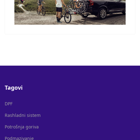
Tagovi
DPF
Rashladni sistem
Potrošnja goriva
Podmazivanje