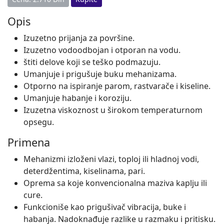
Opis
Izuzetno prijanja za površine.
Izuzetno vodoodbojan i otporan na vodu.
štiti delove koji se teško podmazuju.
Umanjuje i prigušuje buku mehanizama.
Otporno na ispiranje parom, rastvarače i kiseline.
Umanjuje habanje i koroziju.
Izuzetna viskoznost u širokom temperaturnom
opsegu.
Primena
Mehanizmi izloženi vlazi, toploj ili hladnoj vodi,
deterdžentima, kiselinama, pari.
Oprema sa koje konvencionalna maziva kaplju ili
cure.
Funkcioniše kao prigušivač vibracija, buke i
habanja. Nadoknađuje razlike u razmaku i pritisku.