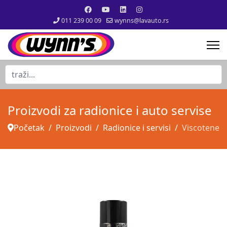
011 239 00 09
wynns@lavauto.rs
traži...
Proizvodi za radionice i auto servise
Početak
Proizvodi
Radionice i servisi
Viscotene