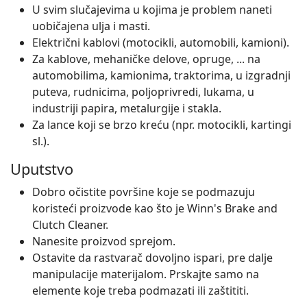
U svim slučajevima u kojima je problem naneti
uobičajena ulja i masti.
Električni kablovi (motocikli, automobili, kamioni).
Za kablove, mehaničke delove, opruge, ... na
automobilima, kamionima, traktorima, u izgradnji
puteva, rudnicima, poljoprivredi, lukama, u
industriji papira, metalurgije i stakla.
Za lance koji se brzo kreću (npr. motocikli, kartingi
sl.).
Uputstvo
Dobro očistite površine koje se podmazuju
koristeći proizvode kao što je Winn's Brake and
Clutch Cleaner.
Nanesite proizvod sprejom.
Ostavite da rastvarač dovoljno ispari, pre dalje
manipulacije materijalom. Prskajte samo na
elemente koje treba podmazati ili zaštititi.