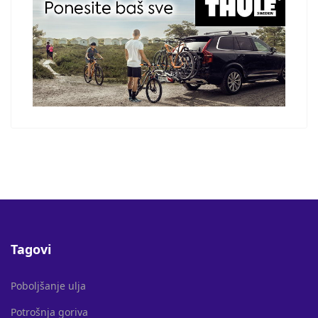
Tagovi
Poboljšanje ulja
Potrošnja goriva