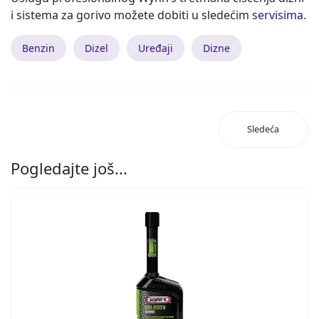
i sistema za gorivo možete dobiti u sledećim
servisima
.
Benzin
Dizel
Uređaji
Dizne
Sledeća
Pogledajte još...