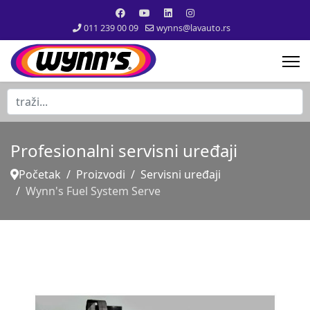
011 239 00 09
wynns@lavauto.rs
traži...
Profesionalni servisni uređaji
Početak
Proizvodi
Servisni uređaji
Wynn's Fuel System Serve