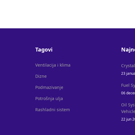
Tagovi
Najn
Ventilacija i klima
Crysta
23 janu
Dizne
Fuel S
Podmazivanje
06 dece
Potrošnja ulja
Oil Sy
Rashladni sistem
Vehicl
22 jun 