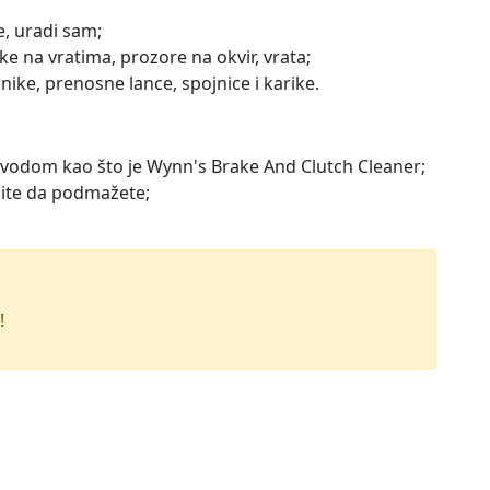
e, uradi sam;
e na vratima, prozore na okvir, vrata;
nike, prenosne lance, spojnice i karike.
izvodom kao što je Wynn's Brake And Clutch Cleaner;
lite da podmažete;
!