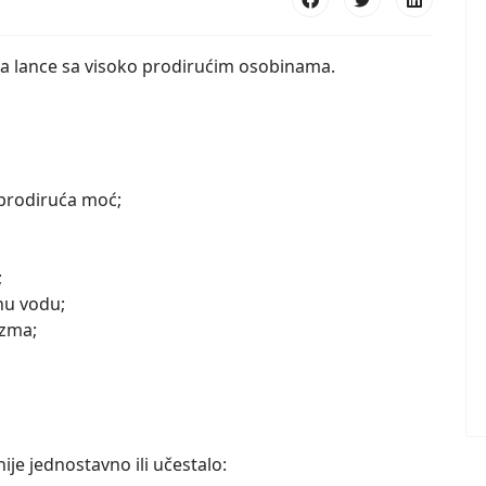
a lance sa visoko prodirućim osobinama.
 prodiruća moć;
;
anu vodu;
izma;
je jednostavno ili učestalo: