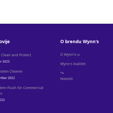
ovije
O brendu Wynn's
O Wynn's-u
l Clean and Protect
ar 2023
Wynn's kvalitet
ystem Cleaner
">
mbar 2022
Novosti
stem Flush for Commercial
es
2022