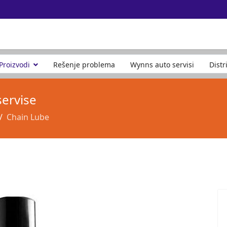
Proizvodi
Rešenje problema
Wynns auto servisi
Distr
servise
Chain Lube