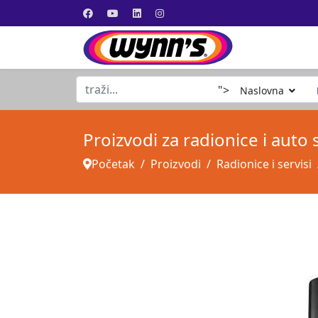
traži...
">
Naslovna
Proizvodi za radionice i auto 
Početak
Proizvodi
Radionice i servisi