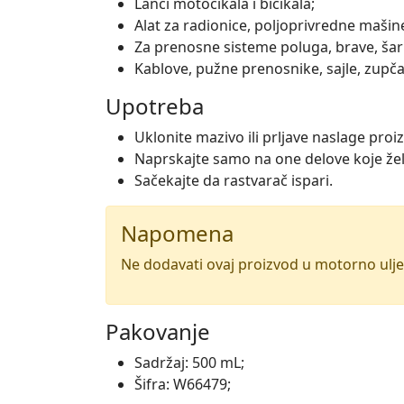
Lanci motocikala i bicikala;
Alat za radionice, poljoprivredne mašin
Za prenosne sisteme poluga, brave, šark
Kablove, pužne prenosnike, sajle, zupča
Upotreba
Uklonite mazivo ili prljave naslage pro
Naprskajte samo na one delove koje že
Sačekajte da rastvarač ispari.
Napomena
Ne dodavati ovaj proizvod u motorno ulje
Pakovanje
Sadržaj: 500 mL;
Šifra: W66479;