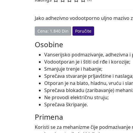
Jako adhezivno vodootporno uljno mazivo z
Cena: 1.840 Din
Poručite
Osobine
Vanserijsko podmazivanje, adhezivna i
Vodootporan je i štiti od rđe i korozije;
Smanjuje trenje i habanje;
Sprečava stvaranje prljavštine i naslaga
Otporan je na blato, hladnu, vruću i sl
Sprečava blokadu (zaribavanje) mehan
Ne provodi električnu struju;
Sprečava škripanje.
Primena
Koristi se za mehanizme čije podmazivanje ni