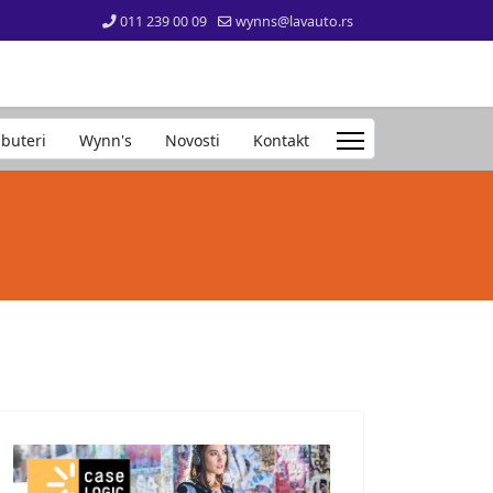
011 239 00 09
wynns@lavauto.rs
ibuteri
Wynn's
Novosti
Kontakt