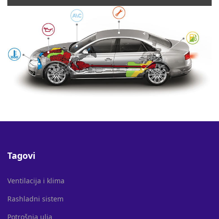
Tagovi
Ventilacija i klima
Rashladni sistem
Potrošnja ulja