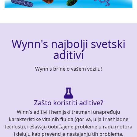
Wynn's najbolji svetski
aditivi
Wynn's brine o vašem vozilu!
Zašto koristiti aditive?
Winn's aditivi i hemijski tretmani unapređuju
karakteristike vitalnih fluida (goriva, ulja i rashladne
tečnosti), rešavaju uobičajene probleme u radu motora
i deluju kao prevencija nastajanju tih problema.