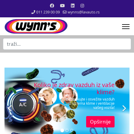
011 239 00 09
wynns@lavauto.rs
traži...
Koliko je zdrav vazduh iz vaše
klime?
Dezinfikujte i osvežite vazduh
iz sistema klime i ventilacije
vašeg vozila!
Opširnije