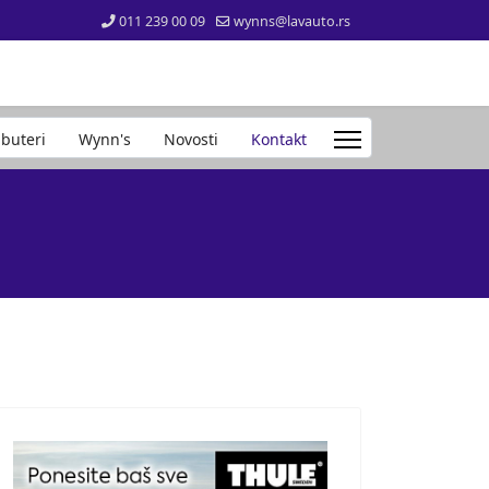
011 239 00 09
wynns@lavauto.rs
ibuteri
Wynn's
Novosti
Kontakt