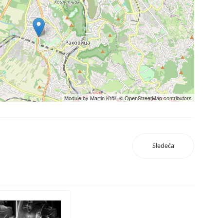
Module by
Martin Kröll
,
© OpenStreetMap contributors
Sledeća