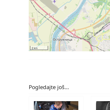
2 km
Pogledajte još...