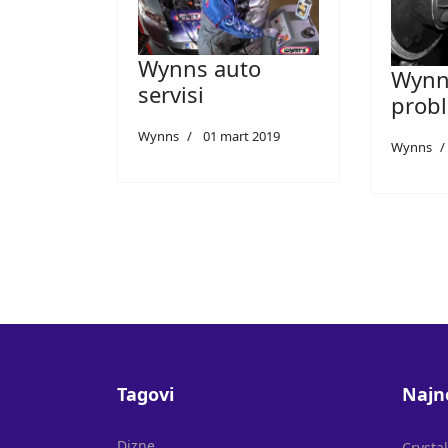
Wynns auto
Wynn'
servisi
prob
Wynns
01 mart 2019
Wynns
Tagovi
Najn
Dizne
Crysta