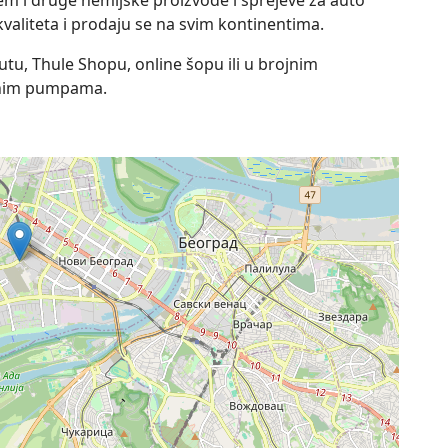
istem i druge hemijske proizvode i sprejeve za auto
valiteta i prodaju se na svim kontinentima.
tu, Thule Shopu, online šopu ili u brojnim
enim pumpama.