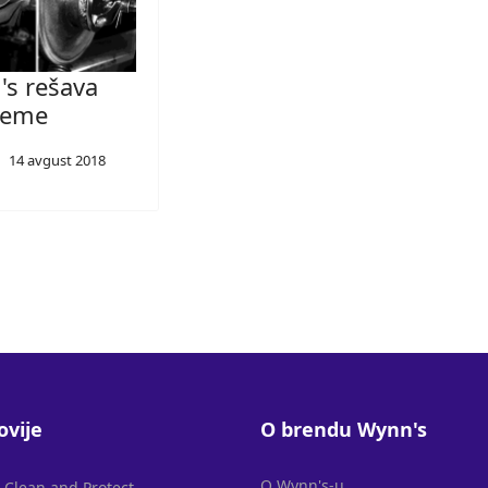
s rešava
leme
14 avgust 2018
ovije
O brendu Wynn's
O Wynn's-u
l Clean and Protect