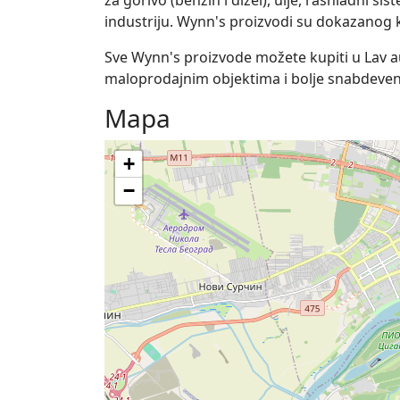
za gorivo (benzin i dizel), ulje, rashladni s
industriju. Wynn's proizvodi su dokazanog k
Sve Wynn's proizvode možete kupiti u Lav au
maloprodajnim objektima i bolje snabdev
Mapa
+
−