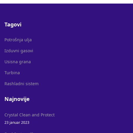
Tagovi
Potrošnja ulja
Izduvni gasovi
Usisna grana
Turbina
Rashladni sistem
Najnovije
Crystal Clean and Protect
23 januar 2023