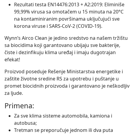
Rezultati testa EN14476:2013 + A2:2019: Eliminiše
99,99% virusa sa omotačem u 15 minuta na 20°C
na kontaminiranim površinama uključujući sve
korona viruse i SARS-CoV-2 (COVID-19).
Wynn’s Airco Clean je jedino sredstvo na našem tržištu
sa biocidima koji garantovano ubijaju sve bakterije,
čiste i dezinfikuju klima uređaj i imaju dugotrajan
efekat!
Proizvod poseduje Rešenje Ministarstva energetike i
zaštite životne sredine RS za upotrebu i puštanje u
promet biocidnih proizvoda i garantovano je neškodljiv
za ljude.
Primena:
Za sve klima sisteme automobila, kamiona i
autobusa;
Tretman se preporučuje jednom ili dva puta