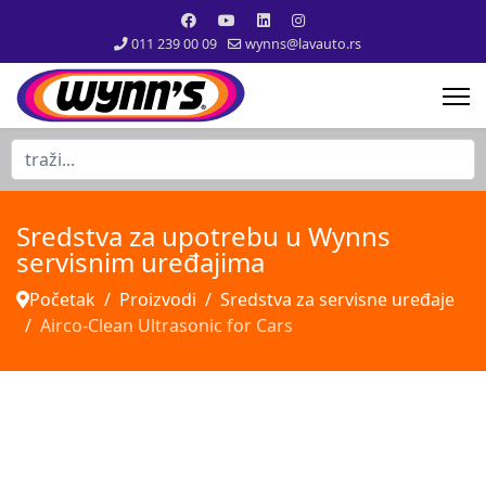
011 239 00 09
wynns@lavauto.rs
traži...
Sredstva za upotrebu u Wynns
servisnim uređajima
Početak
Proizvodi
Sredstva za servisne uređaje
Airco-Clean Ultrasonic for Cars