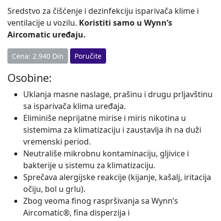
Sredstvo za čišćenje i dezinfekciju isparivača klime i
ventilacije u vozilu.
Koristiti samo u Wynn’s
Aircomatic uređaju.
Cena: 2.940 Din
Poručite
Osobine:
Uklanja masne naslage, prašinu i drugu prljavštinu
sa isparivača klima uređaja.
Eliminiše neprijatne mirise i miris nikotina u
sistemima za klimatizaciju i zaustavlja ih na duži
vremenski period.
Neutrališe mikrobnu kontaminaciju, gljivice i
bakterije u sistemu za klimatizaciju.
Sprečava alergijske reakcije (kijanje, kašalj, iritacija
očiju, bol u grlu).
Zbog veoma finog raspršivanja sa Wynn’s
Aircomatic®, fina disperzija i