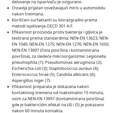
delovanje na isparivaču je osigurano.
Ostavlja prijatan osvežavajući miris u automobilu
nakon tretmana.
Korišćeni surfaktanti su biorazgradivi prema
metodi ispitivanja OECD 301 A-F.
Efikasnost proizvoda protiv bakterija i gljivica je
testirana prema standardima: NEN-EN 13623; NEN-
EN 1040; NEN-EN 1275; NEN-EN 1276; NEN-EN 1650;
NEN-EN 13697 (čista površina i kontaminirana
površina), za sledeće mikroorganizme: Legionella
pneumophila (1); Pseudomonas aeruginosa (2);
Escherichia coli (3); Staphilococcus aureus (4);
Enterococcus hirae (5); Candida albicans (6);
Aspergillus niger (7).
Efikasnost preparata je dokazana nakon
kontaktnog vremena od maksimalno 15 minuta,
osim za NEN-EN 13697 (kontaminirana površina)
gde je baktericidni efekat na (4) i (5) je pokazano
nakon 60 minuta kontakta.