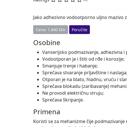
Jako adhezivno vodootporno uljno mazivo z
Cena: 1.840 Din
Poručite
Osobine
Vanserijsko podmazivanje, adhezivna i
Vodootporan je i štiti od rđe i korozije;
Smanjuje trenje i habanje;
Sprečava stvaranje prljavštine i naslaga
Otporan je na blato, hladnu, vruću i sl
Sprečava blokadu (zaribavanje) mehan
Ne provodi električnu struju;
Sprečava škripanje.
Primena
Koristi se za mehanizme čije podmazivanje ni