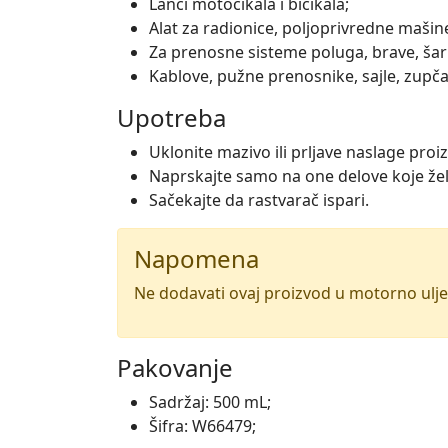
Lanci motocikala i bicikala;
Alat za radionice, poljoprivredne mašin
Za prenosne sisteme poluga, brave, šark
Kablove, pužne prenosnike, sajle, zupča
Upotreba
Uklonite mazivo ili prljave naslage pro
Naprskajte samo na one delove koje že
Sačekajte da rastvarač ispari.
Napomena
Ne dodavati ovaj proizvod u motorno ulje
Pakovanje
Sadržaj: 500 mL;
Šifra: W66479;