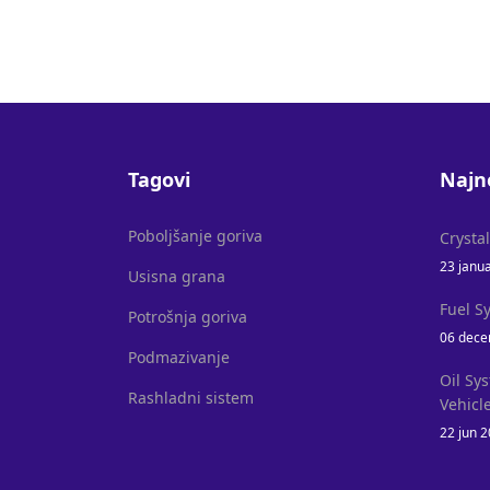
Tagovi
Najn
Poboljšanje goriva
Crysta
23 janu
Usisna grana
Fuel S
Potrošnja goriva
06 dece
Podmazivanje
Oil Sy
Rashladni sistem
Vehicl
22 jun 