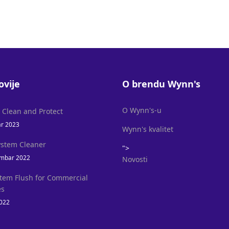
ovije
O brendu Wynn's
O Wynn's-u
l Clean and Protect
ar 2023
Wynn's kvalitet
ystem Cleaner
">
mbar 2022
Novosti
stem Flush for Commercial
es
2022