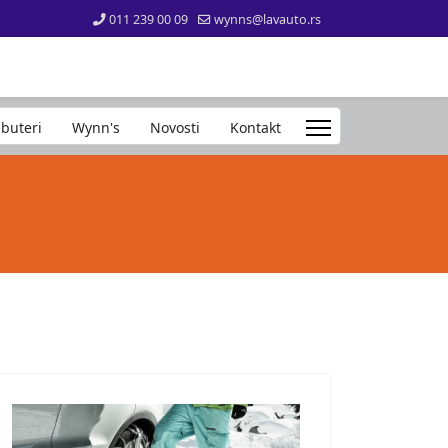
011 239 00 09
wynns@lavauto.rs
ibuteri
Wynn's
Novosti
Kontakt