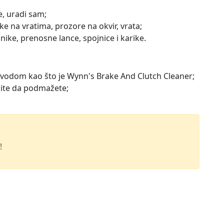
e, uradi sam;
e na vratima, prozore na okvir, vrata;
nike, prenosne lance, spojnice i karike.
izvodom kao što je Wynn's Brake And Clutch Cleaner;
lite da podmažete;
!