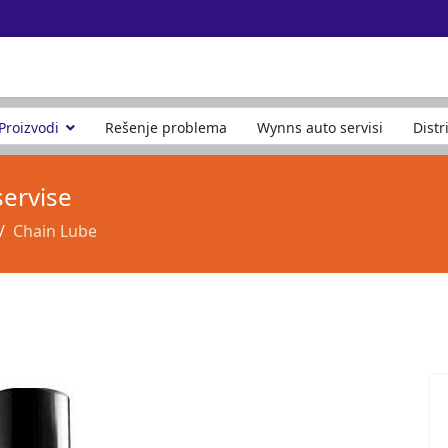
Proizvodi
Rešenje problema
Wynns auto servisi
Distr
servise
Chain Lube