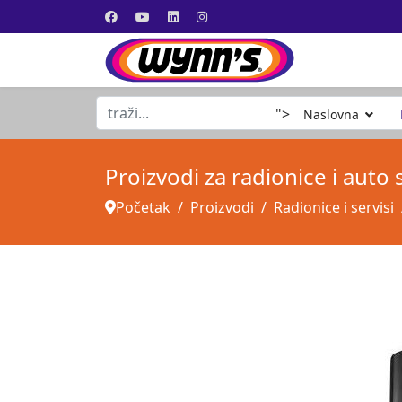
traži...
">
Naslovna
Proizvodi za radionice i auto 
Početak
Proizvodi
Radionice i servisi