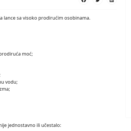
a lance sa visoko prodirućim osobinama.
 prodiruća moć;
;
anu vodu;
izma;
je jednostavno ili učestalo: