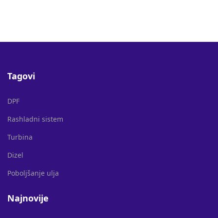
Tagovi
DPF
Rashladni sistem
Turbina
Dizel
Poboljšanje ulja
Najnovije