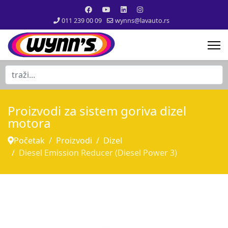
011 239 00 09
wynns@lavauto.rs
traži...
Proizvodi za sistem goriva dizel
motora
Početak
Proizvodi
Dizel
Diesel Emission Reducer (Diesel Power 3)