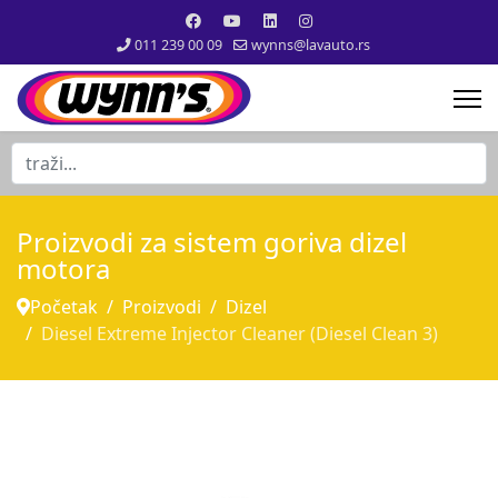
011 239 00 09
wynns@lavauto.rs
traži...
Proizvodi za sistem goriva dizel
motora
Početak
Proizvodi
Dizel
Diesel Extreme Injector Cleaner (Diesel Clean 3)