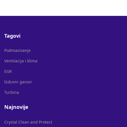
Tagovi
Podmazivanje
Ventilacija i klima
EGR
Izduvni gasovi
Turbina
Najnovije
Crystal Clean and Protect