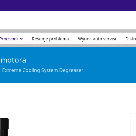
Proizvodi
Rešenje problema
Wynns auto servisi
Distr
m motora
Extreme Cooling System Degreaser