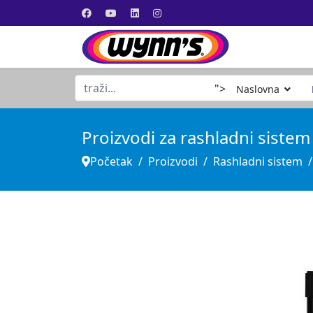
traži...
">
Naslovna
Proizvodi za rashladni siste
Početak
Proizvodi
Rashladni sistem