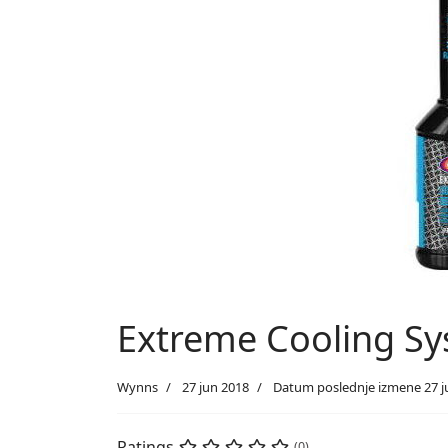
Extreme Cooling S
Wynns
27 jun 2018
Datum poslednje izmene 27 j
Ratings
(0)