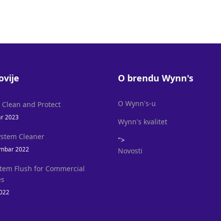
ovije
O brendu Wynn's
O Wynn's-u
l Clean and Protect
ar 2023
Wynn's kvalitet
ystem Cleaner
">
mbar 2022
Novosti
stem Flush for Commercial
es
2022