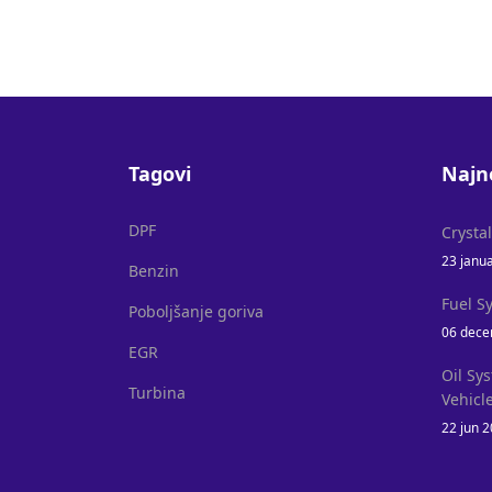
Tagovi
Najn
DPF
Crysta
23 janu
Benzin
Fuel S
Poboljšanje goriva
06 dece
EGR
Oil Sy
Turbina
Vehicl
22 jun 