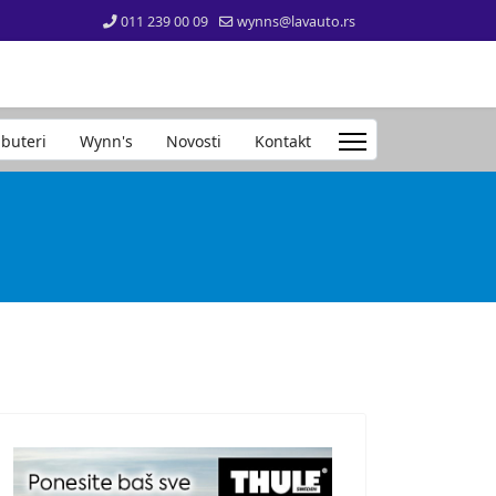
011 239 00 09
wynns@lavauto.rs
ibuteri
Wynn's
Novosti
Kontakt