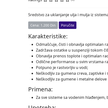
Sredstvo za uklanjanje ulja i mulja iz sistem
Cena: 1.200 Din
Poručite
Karakteristike:
Odmašćuje, čisti i obnavlja optimalan r
Zadržava ostatke u suspenziji tokom čiš
Obnavlja prenos toplote i optimalan ra
Odlične performanse u svim vrstama ras
Potpuno je rastvorljiv u vodi;
Neškodljiv za gumena creva, zaptivke i 
Neškodljiv za gumene i metalne delove 
Primena:
Za sve sisteme sa vodenim hlađenjem, b
Upotreba: