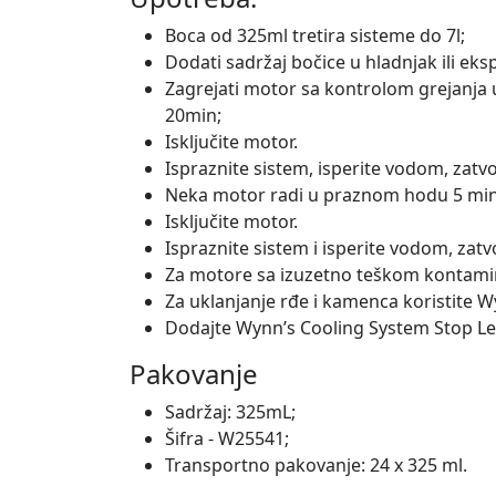
Boca od 325ml tretira sisteme do 7l;
Dodati sadržaj bočice u hladnjak ili eks
Zagrejati motor sa kontrolom grejanja u
20min;
Isključite motor.
Ispraznite sistem, isperite vodom, zatv
Neka motor radi u praznom hodu 5 min
Isključite motor.
Ispraznite sistem i isperite vodom, zatv
Za motore sa izuzetno teškom kontamin
Za uklanjanje rđe i kamenca koristite W
Dodajte Wynn’s Cooling System Stop Le
Pakovanje
Sadržaj: 325mL;
Šifra - W25541;
Transportno pakovanje: 24 x 325 ml.