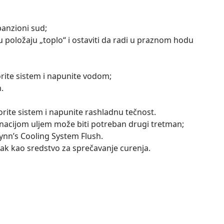
panzioni sud;
 položaju „toplo“ i ostaviti da radi u praznom hodu
orite sistem i napunite vodom;
.
orite sistem i napunite rashladnu tečnost.
acijom uljem može biti potreban drugi tretman;
ynn’s Cooling System Flush.
ak kao sredstvo za sprečavanje curenja.