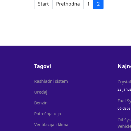
Start
Prethodna
1
2
Tagovi
Najn
Rashladni sistem
Crysta
23 janu
Uređaji
Fuel S
Benzin
06 dece
Potrošnja ulja
Oil Sy
Ventilacija i klima
Vehicl