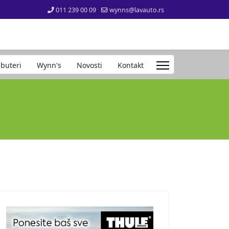
011 239 00 09
wynns@lavauto.rs
ibuteri
Wynn's
Novosti
Kontakt