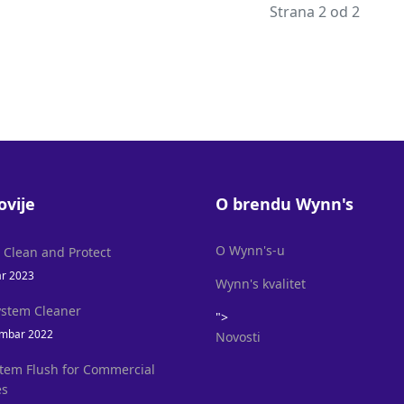
Strana 2 od 2
ovije
O brendu Wynn's
O Wynn's-u
l Clean and Protect
ar 2023
Wynn's kvalitet
ystem Cleaner
">
mbar 2022
Novosti
stem Flush for Commercial
es