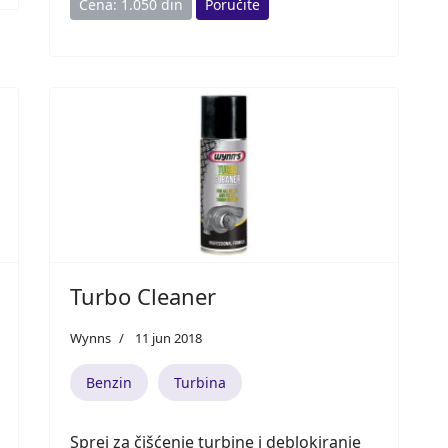
Cena: 1.050 din
Poručite
Turbo Cleaner
Wynns
11 jun 2018
Benzin
Turbina
Sprej za čišćenje turbine i deblokiranje