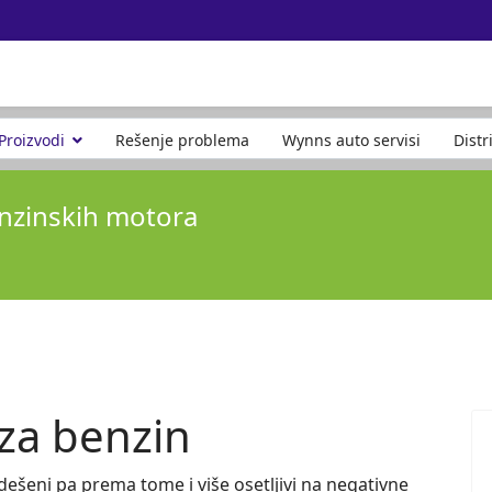
Proizvodi
Rešenje problema
Wynns auto servisi
Distr
enzinskih motora
za benzin
ešeni pa prema tome i više osetljivi na negativne