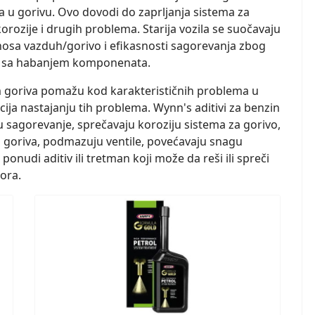
 u gorivu. Ovo dovodi do zaprljanja sistema za
rozije i drugih problema. Starija vozila se suočavaju
osa vazduh/gorivo i efikasnosti sagorevanja zbog
o i sa habanjem komponenata.
em goriva pomažu kod karakterističnih problema u
ija nastajanju tih problema. Wynn's aditivi za benzin
 sagorevanje, sprečavaju koroziju sistema za gorivo,
em goriva, podmazuju ventile, povećavaju snagu
onudi aditiv ili tretman koji može da reši ili spreči
ora.