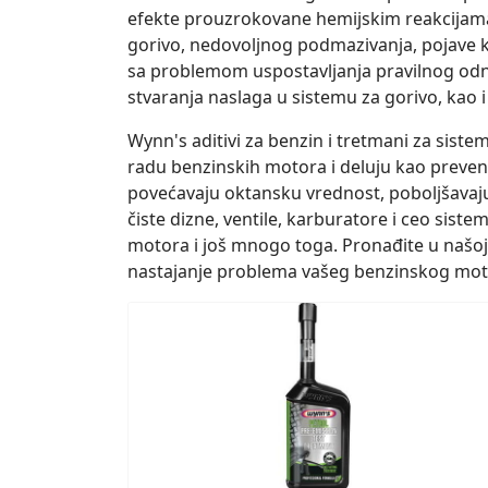
efekte prouzrokovane hemijskim reakcijama
gorivo, nedovoljnog podmazivanja, pojave ko
sa problemom uspostavljanja pravilnog odn
stvaranja naslaga u sistemu za gorivo, ka
Wynn's aditivi za benzin i tretmani za sist
radu benzinskih motora i deluju kao prevenc
povećavaju oktansku vrednost, poboljšavaju
čiste dizne, ventile, karburatore i ceo sist
motora i još mnogo toga. Pronađite u našoj p
nastajanje problema vašeg benzinskog mot