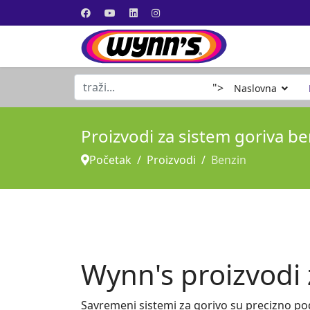
traži...
">
Naslovna
Proizvodi za sistem goriva b
Početak
Proizvodi
Benzin
Wynn's proizvodi 
Savremeni sistemi za gorivo su precizno pod