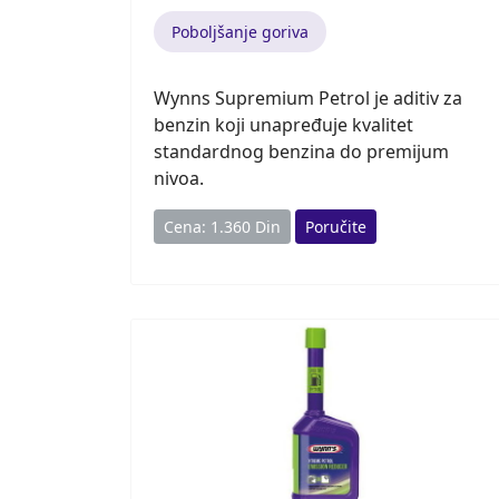
Poboljšanje goriva
Wynns Supremium Petrol je aditiv za
benzin koji unapređuje kvalitet
standardnog benzina do premijum
nivoa.
Cena: 1.360 Din
Poručite