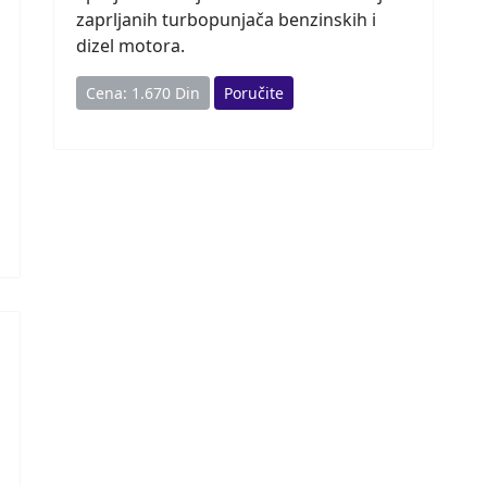
zaprljanih turbopunjača benzinskih i
dizel motora.
Cena: 1.670 Din
Poručite