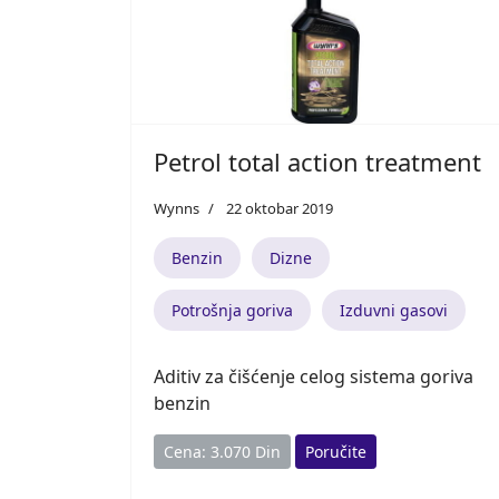
Petrol total action treatment
Wynns
22 oktobar 2019
Benzin
Dizne
Potrošnja goriva
Izduvni gasovi
Aditiv za čišćenje celog sistema goriva
benzin
Cena: 3.070 Din
Poručite