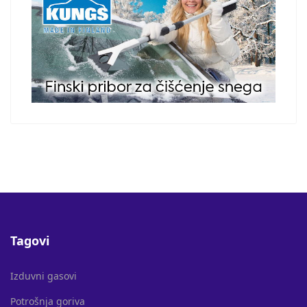
Tagovi
Izduvni gasovi
Potrošnja goriva