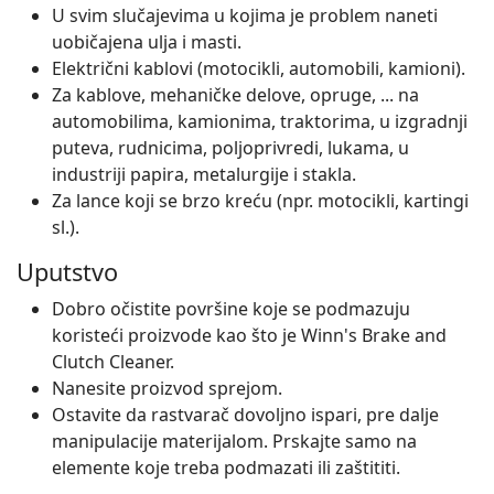
U svim slučajevima u kojima je problem naneti
uobičajena ulja i masti.
Električni kablovi (motocikli, automobili, kamioni).
Za kablove, mehaničke delove, opruge, ... na
automobilima, kamionima, traktorima, u izgradnji
puteva, rudnicima, poljoprivredi, lukama, u
industriji papira, metalurgije i stakla.
Za lance koji se brzo kreću (npr. motocikli, kartingi
sl.).
Uputstvo
Dobro očistite površine koje se podmazuju
koristeći proizvode kao što je Winn's Brake and
Clutch Cleaner.
Nanesite proizvod sprejom.
Ostavite da rastvarač dovoljno ispari, pre dalje
manipulacije materijalom. Prskajte samo na
elemente koje treba podmazati ili zaštititi.