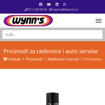
011 239 00 09
wynns@lavauto.rs
traži...
Proizvodi za radionice i auto servise
Početak
Proizvodi
Radionice i servisi
Viscotene