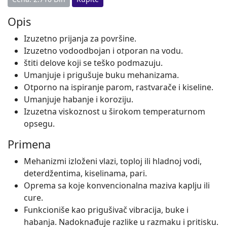
Opis
Izuzetno prijanja za površine.
Izuzetno vodoodbojan i otporan na vodu.
štiti delove koji se teško podmazuju.
Umanjuje i prigušuje buku mehanizama.
Otporno na ispiranje parom, rastvarače i kiseline.
Umanjuje habanje i koroziju.
Izuzetna viskoznost u širokom temperaturnom
opsegu.
Primena
Mehanizmi izloženi vlazi, toploj ili hladnoj vodi,
deterdžentima, kiselinama, pari.
Oprema sa koje konvencionalna maziva kaplju ili
cure.
Funkcioniše kao prigušivač vibracija, buke i
habanja. Nadoknađuje razlike u razmaku i pritisku.